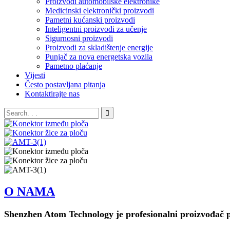
Proizvodi automobilske elektronike
Medicinski elektronički proizvodi
Pametni kućanski proizvodi
Inteligentni proizvodi za učenje
Sigurnosni proizvodi
Proizvodi za skladištenje energije
Punjač za nova energetska vozila
Pametno plaćanje
Vijesti
Često postavljana pitanja
Kontaktirajte nas
O NAMA
Shenzhen Atom Technology je profesionalni proizvođač pre