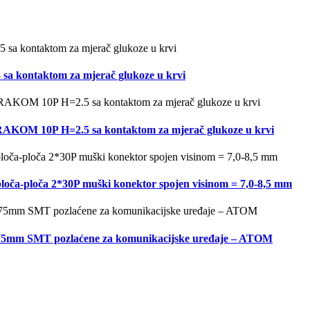
ontaktom za mjerač glukoze u krvi
OM 10P H=2.5 sa kontaktom za mjerač glukoze u krvi
ča-ploča 2*30P muški konektor spojen visinom = 7,0-8,5 mm
=1.75mm SMT pozlaćene za komunikacijske uređaje – ATOM