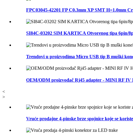
FPC03045-42201 FP C0.3mm XP SMT H=1.0mm Crni kone
SI84C-03202 SIM KARTICA Otvorenog tipa 6pin/8pi
Trendovi u proizvodima Micro USB tip B muški kone
OEM/ODM proizvođač Rj45 adapter - MINI RF IV
<
>
Vruće prodajne 4-pinske brze spojnice koje se koris