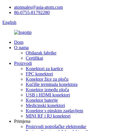
atomsales@asia-atom.com
86-0755-81792280
English
Dom
O nama
Obilazak fabrike
Certifikat
Proizvodi
Konektori za kartice
FPC konektori
Konektor žice za ploču
Kućište terminala konektora
Konektor između ploča
USB i HDMI konektori
Konektor baterije
Medicinski konektori
Konektor s pinskim zaglavljem
MINI RF i RJ konektori
Primjena
Proizvodi potrošačke elektronike