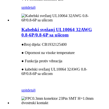
upit
detalj
Kabelski svežanj UL10064 32AWG
0.8-6P/0.8-6P sa ušicom
●
Broj dijela: CB1932125400
● Otpornost na visoke temperature
● Funkcija protiv vibracija
● kabelski svežanj UL10064 32AWG 0.8-
6P/0.8-6P sa ušicom
upit
detalj