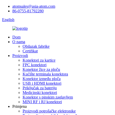
atomsales@asia-atom.com
86-0755-81792280
English
Dom
O nama
Obilazak fabrike
Certifikat
Proizvodi
Konektori za kartice
FPC konektori
Konektor žice za ploču
Kućište terminala konektora
Konektor između ploča
USB i HDMI konektori
Priključak za bateriju
Medicinski konektori
Konektor s pinskim zaglavljem
MINI RF i RJ konektori
Primjena
Proizvodi potrošačke elektronike