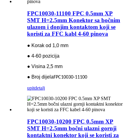
FPC10030-11100 FPC 0.5mm XP
SMT H=2.5mm Konektor sa bočnim
ulazom i donjim kontaktom koji se
koristi za FFC kabl 4-60 pinova
● Korak od 1,0 mm
● 4-60 pozicija
● Visina 2,5 mm
● Broj dijela
FPC10030-11100
upit
detalj
FPC10030-10200 FPC 0.5mm XP
SMT H=2.5mm bočni ulazni gornji
kontaktni konektor koji se koristi za