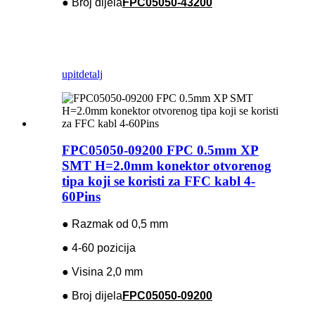
● Broj dijela
FPC05050-43200
upit
detalj
FPC05050-09200 FPC 0.5mm XP
SMT H=2.0mm konektor otvorenog
tipa koji se koristi za FFC kabl 4-
60Pins
● Razmak od 0,5 mm
● 4-60 pozicija
● Visina 2,0 mm
● Broj dijela
FPC05050-09200