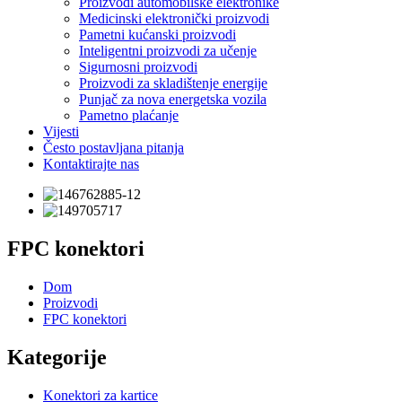
Proizvodi automobilske elektronike
Medicinski elektronički proizvodi
Pametni kućanski proizvodi
Inteligentni proizvodi za učenje
Sigurnosni proizvodi
Proizvodi za skladištenje energije
Punjač za nova energetska vozila
Pametno plaćanje
Vijesti
Često postavljana pitanja
Kontaktirajte nas
FPC konektori
Dom
Proizvodi
FPC konektori
Kategorije
Konektori za kartice