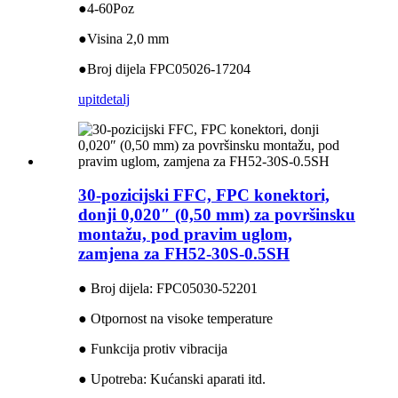
●4-60Poz
●Visina 2,0 mm
●Broj dijela FPC05026-17204
upit
detalj
30-pozicijski FFC, FPC konektori,
donji 0,020″ (0,50 mm) za površinsku
montažu, pod pravim uglom,
zamjena za FH52-30S-0.5SH
● Broj dijela: FPC05030-52201
● Otpornost na visoke temperature
● Funkcija protiv vibracija
● Upotreba: Kućanski aparati itd.