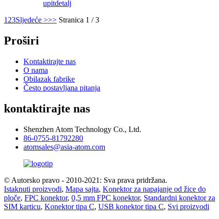
upit
detalj
1
2
3
Sljedeće >
>>
Stranica 1 / 3
Proširi
Kontaktirajte nas
O nama
Obilazak fabrike
Često postavljana pitanja
kontaktirajte nas
Shenzhen Atom Technology Co., Ltd.
86-0755-81792280
atomsales@asia-atom.com
© Autorsko pravo - 2010-2021: Sva prava pridržana.
Istaknuti proizvodi
,
Mapa sajta
,
Konektor za napajanje od žice do
ploče
,
FPC konektor
,
0,5 mm FPC konektor
,
Standardni konektor za
SIM karticu
,
Konektor tipa C
,
USB konektor tipa C
,
Svi proizvodi