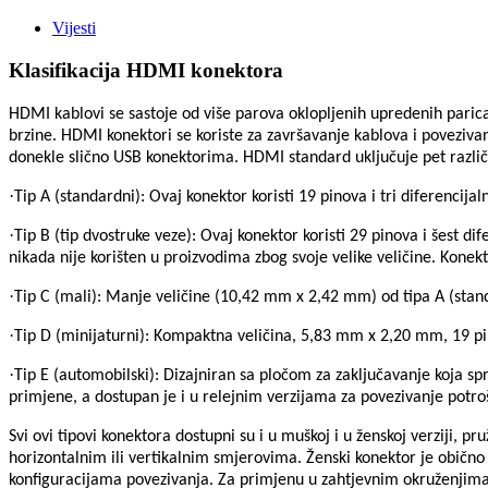
Vijesti
Klasifikacija HDMI konektora
HDMI kablovi se sastoje od više parova oklopljenih upredenih paric
brzine. HDMI konektori se koriste za završavanje kablova i povezivan
donekle slično USB konektorima. HDMI standard uključuje pet različi
·
Tip A (standardni): Ovaj konektor koristi 19 pinova i tri diferenci
·
Tip B (tip dvostruke veze): Ovaj konektor koristi 29 pinova i šest d
nikada nije korišten u proizvodima zbog svoje velike veličine. Konek
·
Tip C (mali): Manje veličine (10,42 mm x 2,42 mm) od tipa A (standa
·
Tip D (minijaturni): Kompaktna veličina, 5,83 mm x 2,20 mm, 19 pin
·
Tip E (automobilski): Dizajniran sa pločom za zaključavanje koja sp
primjene, a dostupan je i u relejnim verzijama za povezivanje potro
Svi ovi tipovi konektora dostupni su i u muškoj i u ženskoj verziji, p
horizontalnim ili vertikalnim smjerovima. Ženski konektor je obično i
konfiguracijama povezivanja. Za primjenu u zahtjevnim okruženjima, 