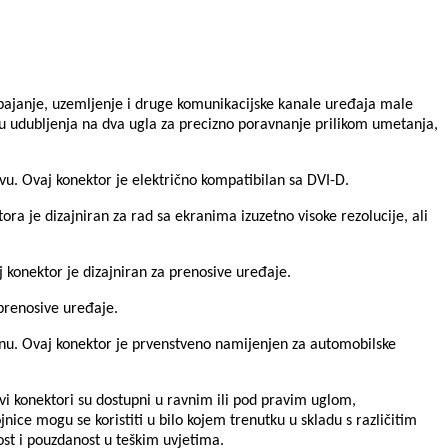
apajanje, uzemljenje i druge komunikacijske kanale uređaja male
aju udubljenja na dva ugla za precizno poravnanje prilikom umetanja,
avu. Ovaj konektor je električno kompatibilan sa DVI-D.
ora je dizajniran za rad sa ekranima izuzetno visoke rezolucije, ali
 konektor je dizajniran za prenosive uređaje.
prenosive uređaje.
šinu. Ovaj konektor je prvenstveno namijenjen za automobilske
 Ovi konektori su dostupni u ravnim ili pod pravim uglom,
nice mogu se koristiti u bilo kojem trenutku u skladu s različitim
ost i pouzdanost u teškim uvjetima.