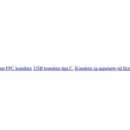
mm FPC konektor
,
USB konektor tipa C
,
Konektor za napajanje od žic