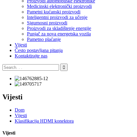
Proizvodi automobilske elektronike
Medicinski elektronički proizvodi
Pametni kućanski proizvodi
Inteligentni proizvodi za učenje
Sigurnosni proizvodi
Proizvodi za skladištenje energije
Punjač za nova energetska vozila
Pametno plaćanje
Vijesti
Često postavljana pitanja
Kontaktirajte nas
Vijesti
Dom
Vijesti
Klasifikacija HDMI konektora
Vijesti