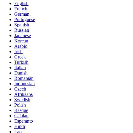
English
French
German
Portuguese
Spanish
Russian
Japanese
Korean
Arabic
Irish
Greek
Turkish
Italian
Danish
Romanian
Indonesian
Czech
Afrikaans
Swedish
Polish
Basque
Catalan
Esperanto
Hindi
Lao