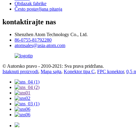
Obilazak fabrike
Često postavljana pitanja
kontaktirajte nas
Shenzhen Atom Technology Co., Ltd.
86-0755-81792280
atomsales@asia-atom.com
© Autorsko pravo - 2010-2021: Sva prava pridržana.
Istaknuti proizvodi
,
Mapa sajta
,
Konektor tipa C
,
FPC konektor
,
0,5 