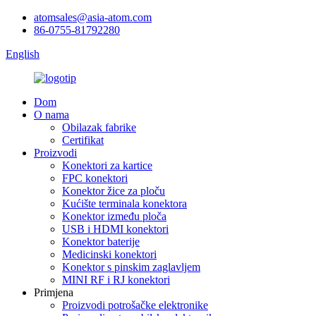
atomsales@asia-atom.com
86-0755-81792280
English
Dom
O nama
Obilazak fabrike
Certifikat
Proizvodi
Konektori za kartice
FPC konektori
Konektor žice za ploču
Kućište terminala konektora
Konektor između ploča
USB i HDMI konektori
Konektor baterije
Medicinski konektori
Konektor s pinskim zaglavljem
MINI RF i RJ konektori
Primjena
Proizvodi potrošačke elektronike