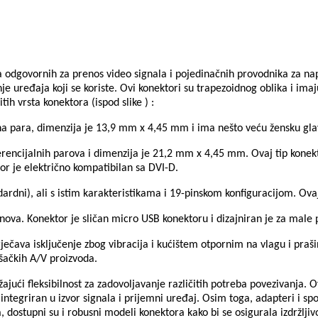
a odgovornih za prenos video signala i pojedinačnih provodnika za n
je uređaja koji se koriste. Ovi konektori su trapezoidnog oblika i im
tih vrsta konektora (
ispod slike
) :
jalna para, dimenzija je 13,9 mm x 4,45 mm i ima nešto veću žensku gl
iferencijalnih parova i dimenzija je 21,2 mm x 4,45 mm. Ovaj tip konekt
tor je električno kompatibilan sa DVI-D.
rdni), ali s istim karakteristikama i 19-pinskom konfiguracijom. Ovaj
ova. Konektor je sličan micro USB konektoru i dizajniran je za male 
rječava isključenje zbog vibracija i kućištem otpornim na vlagu i pra
šačkih A/V proizvoda.
ružajući fleksibilnost za zadovoljavanje različitih potreba povezivanja.
ntegriran u izvor signala i prijemni uređaj. Osim toga, adapteri i spoj
dostupni su i robusni modeli konektora kako bi se osigurala izdržljiv