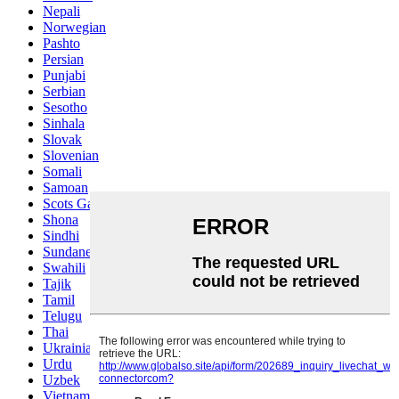
Nepali
Norwegian
Pashto
Persian
Punjabi
Serbian
Sesotho
Sinhala
Slovak
Slovenian
Somali
Samoan
Scots Gaelic
Shona
Sindhi
Sundanese
Swahili
Tajik
Tamil
Telugu
Thai
Ukrainian
Urdu
Uzbek
Vietnamese