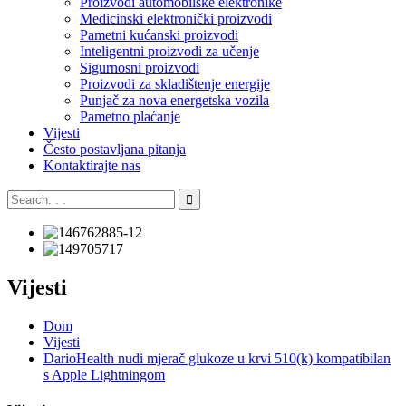
Proizvodi automobilske elektronike
Medicinski elektronički proizvodi
Pametni kućanski proizvodi
Inteligentni proizvodi za učenje
Sigurnosni proizvodi
Proizvodi za skladištenje energije
Punjač za nova energetska vozila
Pametno plaćanje
Vijesti
Često postavljana pitanja
Kontaktirajte nas
Vijesti
Dom
Vijesti
DarioHealth nudi mjerač glukoze u krvi 510(k) kompatibilan
s Apple Lightningom