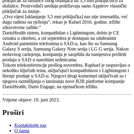
priključak za slušalice zbog oslanjača na 3,5 mm priključnicu za
slušalice. Proizvođači uređaja podržavaju samo Appleov vlasnički
priključak za munje.
„Ova vijest [uklanjanje 3,5 mm priključka] nas nije iznenadila, već
dugo radimo na rješenju“, rekao je Rafael 2016. godine. tržište
zdravstvene zaštite.“
DarioHealth sistem, kompatibilan s Lightningom, dobio je CE
oznaku u oktobru, a od septembra je dostupan na odabranim
Android pametnim telefonima u SAD-u, kao što su Samsung
Galaxy S serija, Samsung Galaxy Note serija i LG G serija. Nakon
nedavnog carinjenja, kompanija je saopštila da namjerava proširiti
prodaju u SAD u narednim sedmicama.
Tokom telekonferencije prošlog novembra, Raphael je raspravljao o
nekoliko ključnih tema, uključujući kompatibilnost s Lightningom i
širenje prodaje u SAD-u. Njegovi drugi komentari uključivali su i
njegova razmišljanja o lansiranju nove B2B platforme kompanije
DarioHealth, Dario Engage, na njemačkom tržištu.
Vrijeme objave: 19. juni 2023.
Proširi
Kontaktirajte nas
O nama