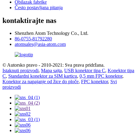
Obilazak fabrike
Često postavljana pitanja
kontaktirajte nas
Shenzhen Atom Technology Co., Ltd.
86-0755-81792280
atomsales@asia-atom.com
© Autorsko pravo - 2010-2021: Sva prava pridržana.
Istaknuti proizvodi
,
Mapa sajta
,
USB konektor tipa C
,
Konektor tipa
C
,
Standardni konektor za SIM karticu
,
0,5 mm FPC konektor
,
Konektor za napajanje od žice do ploče
,
FPC konektor
,
Svi
proizvodi