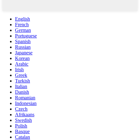
English
French
German
Portuguese
Spanish
Russian
Japanese
Korean
Arabic
Irish
Greek
Turkish
Italian
Danish
Romanian
Indonesian
Czech
Afrikaans
Swedish
Polish
Basque
Catalan