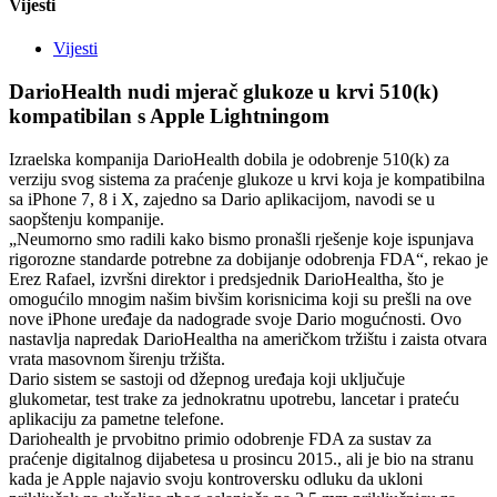
Vijesti
Vijesti
DarioHealth nudi mjerač glukoze u krvi 510(k)
kompatibilan s Apple Lightningom
Izraelska kompanija DarioHealth dobila je odobrenje 510(k) za
verziju svog sistema za praćenje glukoze u krvi koja je kompatibilna
sa iPhone 7, 8 i X, zajedno sa Dario aplikacijom, navodi se u
saopštenju kompanije.
„Neumorno smo radili kako bismo pronašli rješenje koje ispunjava
rigorozne standarde potrebne za dobijanje odobrenja FDA“, rekao je
Erez Rafael, izvršni direktor i predsjednik DarioHealtha, što je
omogućilo mnogim našim bivšim korisnicima koji su prešli na ove
nove iPhone uređaje da nadograde svoje Dario mogućnosti. Ovo
nastavlja napredak DarioHealtha na američkom tržištu i zaista otvara
vrata masovnom širenju tržišta.
Dario sistem se sastoji od džepnog uređaja koji uključuje
glukometar, test trake za jednokratnu upotrebu, lancetar i prateću
aplikaciju za pametne telefone.
Dariohealth je prvobitno primio odobrenje FDA za sustav za
praćenje digitalnog dijabetesa u prosincu 2015., ali je bio na stranu
kada je Apple najavio svoju kontroversku odluku da ukloni