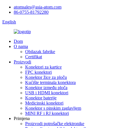
atomsales@asia-atom.com
86-0755-81792280
English
Dom
O nama
Obilazak fabrike
Certifikat
Proizvodi
Konektori za kartice
FPC konektori
Konektor žice za ploču
Kućište terminala konektora
Konektor između ploča
USB i HDMI konektori
Konektor baterije
Medicinski konektori
Konektor s pinskim zaglavljem
MINI RF i RJ konektori
Primjena
Proizvodi potrošačke elektronike