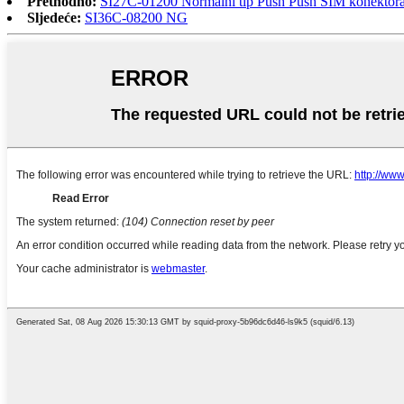
Prethodno:
SI27C-01200 Normalni tip Push Push SIM konektora 
Sljedeće:
SI36C-08200 NG