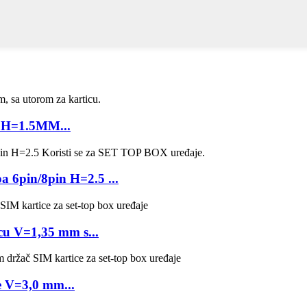
, H=1.5MM...
6pin/8pin H=2.5 ...
u V=1,35 mm s...
e V=3,0 mm...