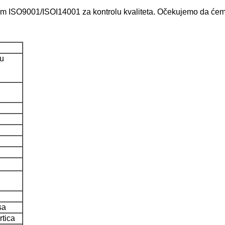
om ISO9001/ISOI14001 za kontrolu kvaliteta. Očekujemo da ćemo 
ju
sa
rtica