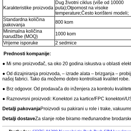
Dug životni ciklus (više od 10000
Karakteristike proizvoda
puta);
Otpornost na visoke
temperature;
Često korišteni modeli;
Standardna količina
800 kom
pakovanja
Minimalna količina
1000 kom
narudžbe (MOQ)
Vrijeme isporuke
2 sedmice
Prednosti kompanije:
● Mi smo proizvođač, sa oko 20 godina iskustva u oblasti elektr
● Od dizajniranja proizvoda, – izrade alata – brizganja – pro
našoj fabrici. Tako da možemo dobro kontrolisati kvalitet rob
● Brz odgovor. Od prodavača do inženjera za kontrolu kvalitet
● Raznovrsni proizvodi: Konektori za kartice/FPC konektori/US
Detalji pakovanja
Proizvodi su pakirani u role i trake, vakuums
Detalji dostave
Za slanje robe biramo međunarodne brodar