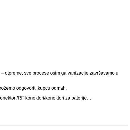
nja – otpreme, sve procese osim galvanizacije završavamo u
a, možemo odgovoriti kupcu odmah.
onektori/RF konektori/konektori za baterije…