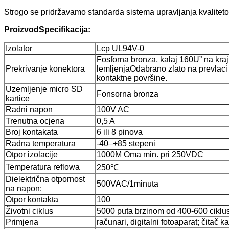
Strogo se pridržavamo standarda sistema upravljanja kvalitet
Proizvod
Specifikacija:
Izolator
Lcp UL94V-0
Fosforna bronza, kalaj 160U” na kra
Prekrivanje konektora
lemljenja
Odabrano zlato na prevlaci
kontaktne površine.
Uzemljenje micro SD
Fonsorna bronza
kartice
Radni napon
100V AC
Trenutna ocjena
0,5 A
Broj kontakata
6 ili 8 pinova
Radna temperatura
-40–+85 stepeni
Otpor izolacije
1000M Oma min. pri 250VDC
Temperatura reflowa
250℃
Dielektrična otpornost
500VAC/1minuta
na napon:
Otpor kontakta
100
Životni ciklus
5000 puta brzinom od 400-600 ciklu
Primjena
računari, digitalni fotoaparat; čitač ka