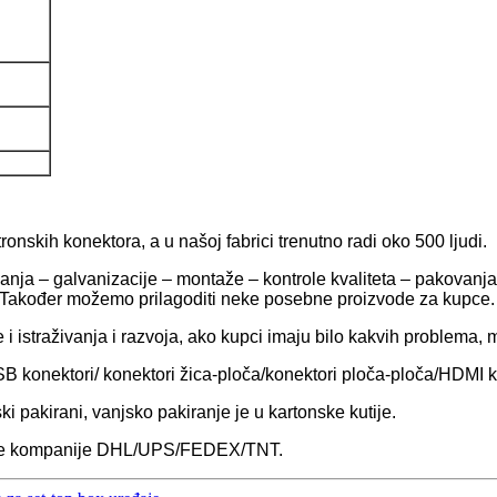
onskih konektora, a u našoj fabrici trenutno radi oko 500 ljudi.
bijanja – galvanizacije – montaže – kontrole kvaliteta – pakova
e. Također možemo prilagoditi neke posebne proizvode za kupce.
e i istraživanja i razvoja, ako kupci imaju bilo kakvih problem
B konektori/ konektori žica-ploča/konektori ploča-ploča/HDMI k
ki pakirani, vanjsko pakiranje je u kartonske kutije.
ske kompanije DHL/UPS/FEDEX/TNT.