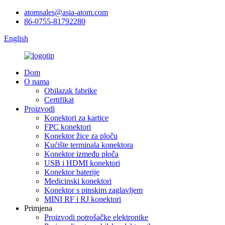
atomsales@asia-atom.com
86-0755-81792280
English
Dom
O nama
Obilazak fabrike
Certifikat
Proizvodi
Konektori za kartice
FPC konektori
Konektor žice za ploču
Kućište terminala konektora
Konektor između ploča
USB i HDMI konektori
Konektor baterije
Medicinski konektori
Konektor s pinskim zaglavljem
MINI RF i RJ konektori
Primjena
Proizvodi potrošačke elektronike