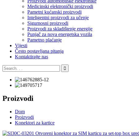
Proizvodi automobilske elektronike
Medicinski elektronički proizvodi
Pametni kućanski proizvodi
Inteligentni proizvodi za učenje
Sigurnosni proizvodi
Proizvodi za skladištenje energije
Punjač za nova energetska vozila
Pametno plaćanje
Vijesti
Često postavljana pitanja
Kontaktirajte nas
Proizvodi
Dom
Proizvodi
Konektori za kartice